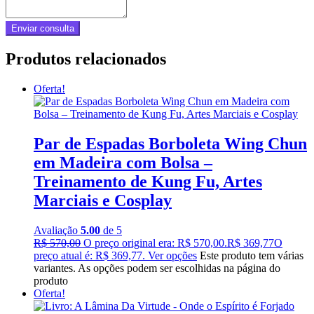
Produtos relacionados
Oferta!
Par de Espadas Borboleta Wing Chun
em Madeira com Bolsa –
Treinamento de Kung Fu, Artes
Marciais e Cosplay
Avaliação
5.00
de 5
R$
570,00
O preço original era: R$ 570,00.
R$
369,77
O
preço atual é: R$ 369,77.
Ver opções
Este produto tem várias
variantes. As opções podem ser escolhidas na página do
produto
Oferta!