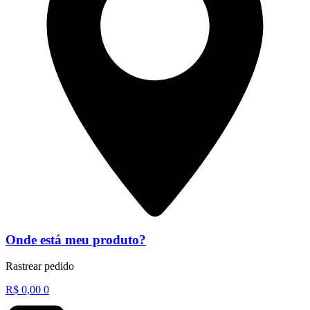
Onde está meu produto?
Rastrear pedido
R$
0,00
0