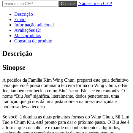
Não sei meu CEP
Descrição
Envio
Informação adicional
Avaliações (2)
Mais produtos
Consulta de produto
Descrição
Sinopse
A pedidos da Família Kim Wing Chun, preparei este guia definitivo
para que você possa dominar a terceira forma do Wing Chun, o Biu
Jee, também conhecida como Biu Tze ou Biu Jee em cantonês. O
nome “Biu Jee” significa, literalmente, dedos penetrantes, uma
tradução que já nos dá uma pista sobre a natureza avançada e
poderosa dessa técnica.
Se você já domina as duas primeiras formas do Wing Chun, Sil Lim
Tao e Chum Kiu, está pronto para dar o próximo passo. O Biu Jee é
a forma que consolida e expande os conhecimentos adquiridos,
ensinando como transferir a energia de todo o corpo para as