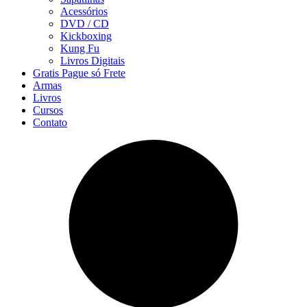
Acessórios
DVD / CD
Kickboxing
Kung Fu
Livros Digitais
Gratis Pague só Frete
Armas
Livros
Cursos
Contato