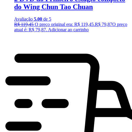
do Wing Chun Tao Chuan
Avaliação
5.00
de 5
R$
119,45
O preço original era: R$ 119,45.
R$
79,87
O preço
atual é: R$ 79,87.
Adicionar ao carrinho