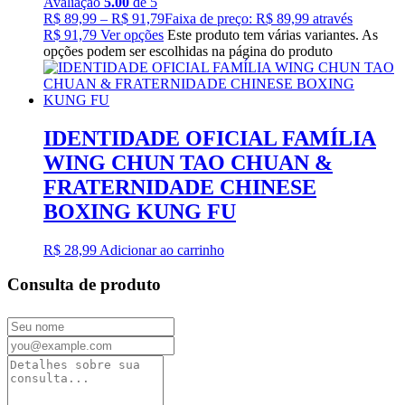
Avaliação
5.00
de 5
R$
89,99
–
R$
91,79
Faixa de preço: R$ 89,99 através
R$ 91,79
Ver opções
Este produto tem várias variantes. As
opções podem ser escolhidas na página do produto
IDENTIDADE OFICIAL FAMÍLIA
WING CHUN TAO CHUAN &
FRATERNIDADE CHINESE
BOXING KUNG FU
R$
28,99
Adicionar ao carrinho
Consulta de produto