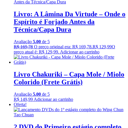
Livro: A Lâmina Da Virtude – Onde o
Espírito é Forjado Antes da
Técnica/Capa Dura
Avaliação
5.00
de 5
R$
169,78
O preço original era: R$ 169,78.
R$
129,99
O
preço atual é: R$ 129,99.
Adicionar ao carrinho
Livro Chakuriki – Capa Mole / Miolo
Colorido (Frete Grátis)
Avaliação
5.00
de 5
R$
149,99
Adicionar ao carrinho
Oferta!
2 DVD do Primeiro estágio completo