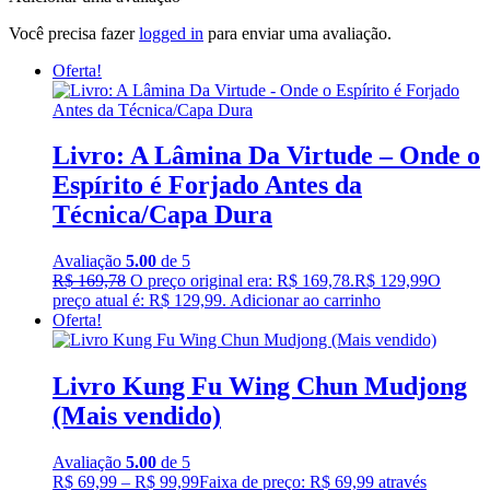
Você precisa fazer
logged in
para enviar uma avaliação.
Oferta!
Livro: A Lâmina Da Virtude – Onde o
Espírito é Forjado Antes da
Técnica/Capa Dura
Avaliação
5.00
de 5
R$
169,78
O preço original era: R$ 169,78.
R$
129,99
O
preço atual é: R$ 129,99.
Adicionar ao carrinho
Oferta!
Livro Kung Fu Wing Chun Mudjong
(Mais vendido)
Avaliação
5.00
de 5
R$
69,99
–
R$
99,99
Faixa de preço: R$ 69,99 através